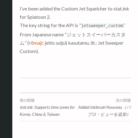
I’ve been added the Custom Jet Squelcher to stat.ink
for Splatoon 2.
The key string for the API is “
.”
jetsweeper_custom
From Japanese name “ジェットスイーパーカスタ
ム” (
rōmaji
: jetto suīpā kasutamu, lit.: Jet Sweeper
Custom).
投
前の投稿
次の投稿
stat.ink: Supports time zones for
Added Inkbrush Nouveau（パ
稿
Korea, China & Taiwan
ブロ・ヒューを追加）
ナ