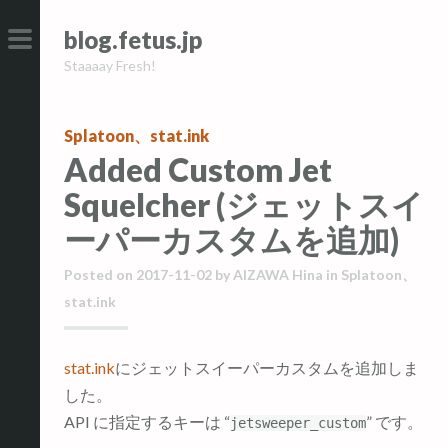
コ
コ
blog.fetus.jp
ン
ン
Staaaay Fresh!
テ
テ
メ
ン
ン
イ
ツ
ツ
ン
Splatoon
、
stat.ink
へ
へ
メ
Added Custom Jet
ス
ス
ニ
Squelcher (ジェットスイ
キ
キ
ュ
ーパーカスタムを追加)
ッ
ッ
ー
プ
プ
Posted on
2017-11-02
by
AIZAWA Hina
in
Splatoon
、
stat.ink
stat.ink
にジェットスイーパーカスタムを追加しま
した。
API に指定するキーは “
” です。
jetsweeper_custom