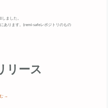
環境を追加しました。
にあります。(remi-safeレポジトリのもの
70 リリース
読む
→