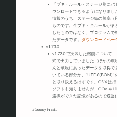
「ブキ・ルール・ステージ別にバトル
ウンロードできるようになりまし
情報のうち、ステージ毎の勝率（
ものです。全ブキ・全ルールがま
したものではなく、プログラムで処
たデータです。
ダウンロードペー
v1.73.0
v1.72.0 で実装した機能につい
式で出力していました（ほかの環
んと環境にあったデータを取得できる
いている部分か、”UTF-8(BOM)”
と取り扱えるはずです。OS X は持
ソフトも知りませんが、OOo や Li
選択ができた記憶があるので適当
Staaaay Fresh!