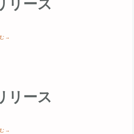
68 リリース
読む
→
67 リリース
読む
→