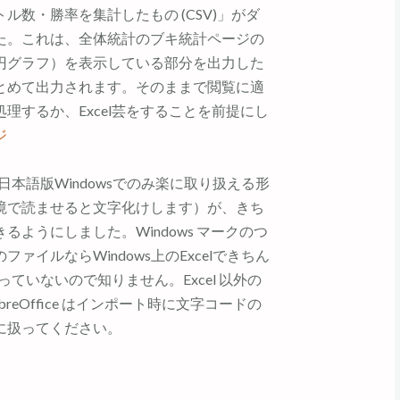
数・勝率を集計したもの (CSV)」がダ
た。これは、全体統計のブキ統計ページの
円グラフ）を表示している部分を出力した
とめて出力されます。そのままで閲覧に適
理するか、Excel芸をすることを前提にし
ジ
て、日本語版Windowsでのみ楽に取り扱える形
境で読ませると文字化けします）が、きち
ようにしました。Windows マークのつ
 のファイルならWindows上のExcelできちん
っていないので知りません。Excel 以外の
breOffice はインポート時に文字コードの
に扱ってください。