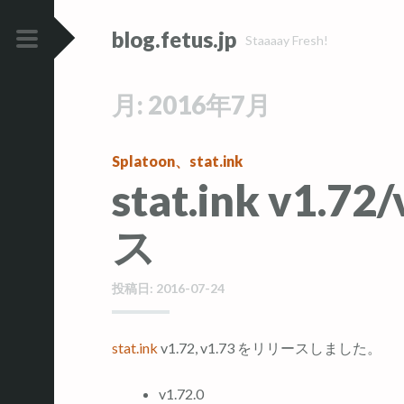
コ
コ
blog.fetus.jp
ン
ン
Staaaay Fresh!
テ
テ
メ
ン
ン
イ
月:
2016年7月
ツ
ツ
ン
へ
へ
メ
ス
ス
Splatoon
、
stat.ink
ニ
キ
キ
stat.ink v1.7
ュ
ッ
ッ
ー
ス
プ
プ
投稿日:
2016-07-24
stat.ink
v1.72, v1.73 をリリースしました。
v1.72.0