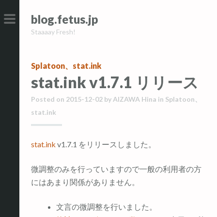
コ
コ
blog.fetus.jp
ン
ン
Staaaay Fresh!
テ
テ
メ
ン
ン
イ
ツ
ツ
ン
Splatoon
、
stat.ink
へ
へ
メ
stat.ink v1.7.1 リリース
ス
ス
ニ
キ
キ
ュ
Posted on
2015-12-02
by
AIZAWA Hina
in
Splatoon
、
ッ
ッ
ー
stat.ink
プ
プ
stat.ink
v1.7.1 をリリースしました。
微調整のみを行っていますので一般の利用者の方
にはあまり関係がありません。
文言の微調整を行いました。