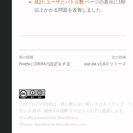
統計: ユーザとバトル数
ページの表示に1秒
以上かかる問題を改善しました。
投
前の投稿
次の投稿
PostfixにDKIMの設定をする
stat.ink v1.8.0 リリース
稿
ナ
ビ
このブログの内容は、特に断らない限り
クリエイティブ・コ
ゲ
モンズ 表示 - 継承 4.0 国際 ライセンス
の下に提供します。
ー
Proudly powered by WordPress
Theme: Satellite by
WordPress.com
.
シ