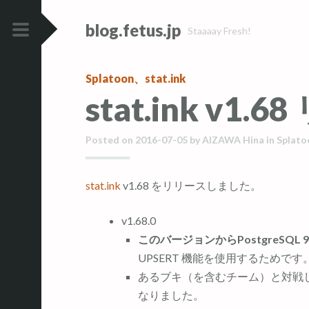
コ
コ
blog.fetus.jp
ン
ン
Staaaay Fresh!
テ
テ
メ
ン
ン
イ
Splatoon
、
stat.ink
ツ
ツ
ン
stat.ink v1.
へ
へ
メ
ス
ス
ニ
キ
キ
Posted on
2016-07-05
by
AIZAWA Hina
in
Splato
ュ
ッ
ッ
ー
プ
プ
stat.ink
v1.68 をリリースしました。
v1.68.0
このバージョンからPostgreSQL 
UPSERT 機能を使用するためです
あるブキ（を含むチーム）と対戦
なりました。