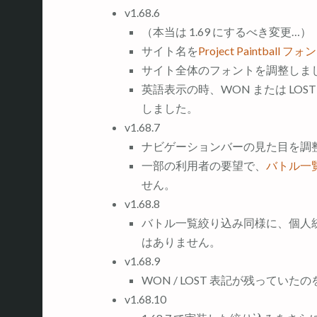
v1.68.6
（本当は 1.69 にするべき変更…）
サイト名を
Project Paintball フォ
サイト全体のフォントを調整しま
英語表示の時、WON または LOST 
しました。
v1.68.7
ナビゲーションバーの見た目を調
一部の利用者の要望で、
バトル一
せん。
v1.68.8
バトル一覧絞り込み同様に、個人
はありません。
v1.68.9
WON / LOST 表記が残ってい
v1.68.10