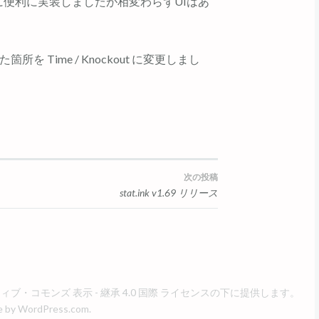
さらに便利に実装しましたが相変わらずUIはあ
た箇所を Time / Knockout に変更しまし
次の投稿
stat.ink v1.69 リリース
ブ・コモンズ 表示 - 継承 4.0 国際 ライセンス
の下に提供します。
e by
WordPress.com
.