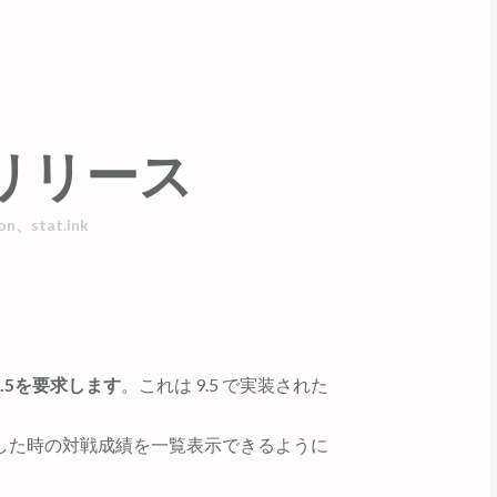
68 リリース
on
、
stat.ink
9.5を要求します
。これは 9.5 で実装された
。
した時の対戦成績を一覧表示できるように