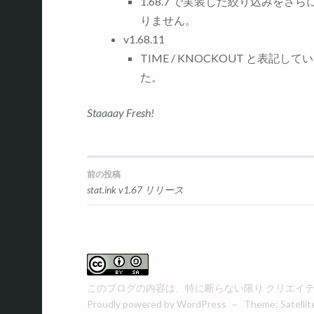
1.68.7 で実装した絞り込みを
りません。
v1.68.11
TIME / KNOCKOUT と表記してい
た。
Staaaay Fresh!
前の投稿
投
stat.ink v1.67 リリース
稿
ナ
このブログの内容は、特に断らない限り
クリエイティ
ビ
Proudly powered by WordPress
~
Theme: Satellit