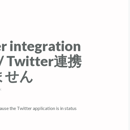
er integration
g / Twitter連携
ません
k