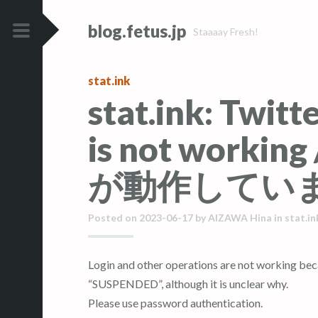
コ
コ
blog.fetus.jp
ン
ン
Staaaay Fresh!
テ
テ
メ
ン
ン
イ
stat.ink
ツ
ツ
ン
stat.ink: Twitt
へ
へ
メ
ス
ス
ニ
is not workin
キ
キ
ュ
ッ
ッ
ー
が動作してい
プ
プ
Posted on
2023-06-17
by
AIZAWA Hina
in
stat.in
Login and other operations are not working because the Twitter application is in status
“SUSPENDED”, although it is unclear why.
Please use password authentication.