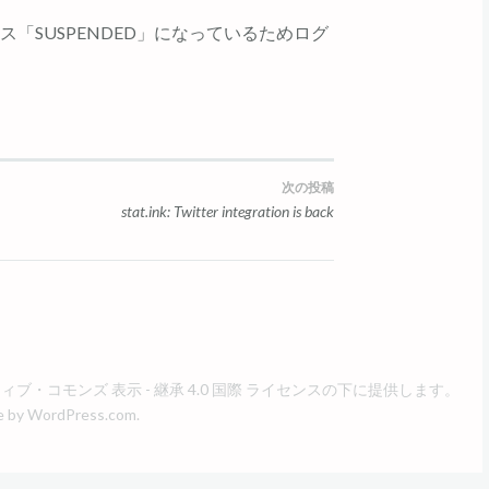
タス「SUSPENDED」になっているためログ
次の投稿
stat.ink: Twitter integration is back
ブ・コモンズ 表示 - 継承 4.0 国際 ライセンス
の下に提供します。
e by
WordPress.com
.