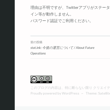
理由は不明ですが、Twitterアプリがステー
イン等が動作しません。
パスワード認証でご利用ください。
前の投稿
投
stat.ink: 今後の運営について / About Future
Operations
稿
ナ
ビ
このブログの内容は、特に断らない限り
クリエイティ
Proudly powered by WordPress
~
Theme: Satellit
ゲ