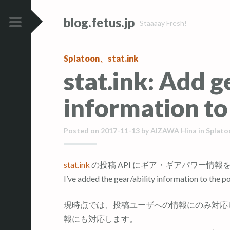
コ
コ
blog.fetus.jp
ン
ン
Staaaay Fresh!
テ
テ
メ
ン
ン
イ
Splatoon
、
stat.ink
ツ
ツ
ン
stat.ink: Add g
へ
へ
メ
ス
ス
ニ
information to
キ
キ
ュ
ッ
ッ
ー
Posted on
2017-11-13
by
AIZAWA Hina
in
Splato
プ
プ
stat.ink
の投稿 API にギア・ギアパワー情報
I’ve added the gear/ability information to the p
現時点では、投稿ユーザへの情報にのみ対応
報にも対応します。