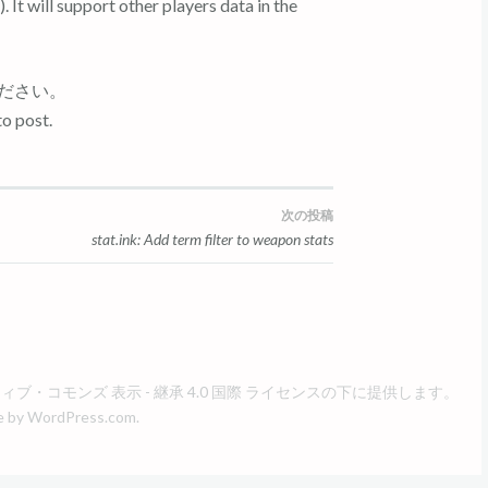
). It will support other players data in the
ください。
o post.
次の投稿
stat.ink: Add term filter to weapon stats
ブ・コモンズ 表示 - 継承 4.0 国際 ライセンス
の下に提供します。
e by
WordPress.com
.