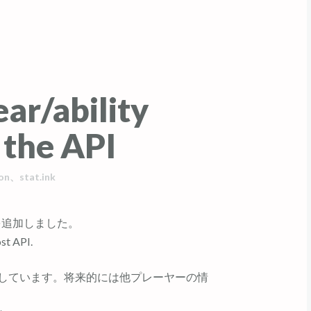
ear/ability
 the API
on
、
stat.ink
を追加しました。
ost API.
しています。将来的には他プレーヤーの情