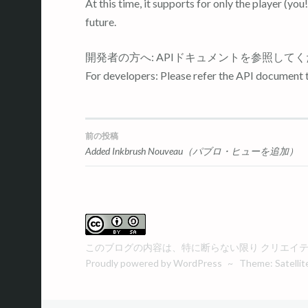
At this time, it supports for only the player (you!
future.
開発者の方へ: APIドキュメントを参照して
For developers: Please refer the API document t
前の投稿
投
Added Inkbrush Nouveau（パブロ・ヒューを追加）
稿
ナ
このブログの内容は、特に断らない限り
クリエイティ
ビ
Proudly powered by WordPress
~
Theme: Satellit
ゲ