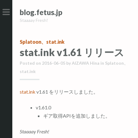
コ
コ
blog.fetus.jp
ン
ン
Staaaay Fresh!
テ
テ
メ
ン
ン
イ
ツ
ツ
ン
Splatoon
、
stat.ink
へ
へ
メ
stat.ink v1.61 リリース
ス
ス
ニ
キ
キ
ュ
Posted on
2016-06-05
by
AIZAWA Hina
in
Splatoon
、
ッ
ッ
ー
stat.ink
プ
プ
stat.ink
v1.61 をリリースしました。
v1.61.0
ギア取得APIを追加しました。
Staaaay Fresh!