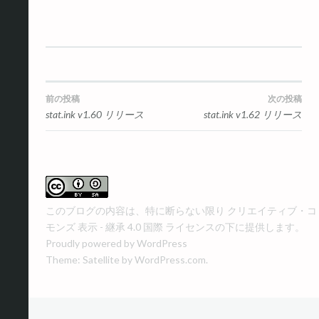
投
前の投稿
次の投稿
stat.ink v1.60 リリース
stat.ink v1.62 リリース
稿
ナ
ビ
このブログの内容は、特に断らない限り
クリエイティブ・コ
ゲ
モンズ 表示 - 継承 4.0 国際 ライセンス
の下に提供します。
ー
Proudly powered by WordPress
Theme: Satellite by
WordPress.com
.
シ
ョ