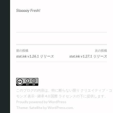
Staaaay Fresh!
投
前の投稿
次の投稿
stat.ink v1.26.1 リリース
stat.ink v1.27.1 リリース
稿
ナ
ビ
このブログの内容は、特に断らない限り
クリエイティブ・コ
ゲ
モンズ 表示 - 継承 4.0 国際 ライセンス
の下に提供します。
ー
Proudly powered by WordPress
Theme: Satellite by
WordPress.com
.
シ