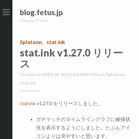
コ
コ
blog.fetus.jp
ン
ン
Staaaay Fresh!
テ
テ
メ
ン
ン
イ
ツ
ツ
ン
Splatoon
、
stat.ink
へ
へ
メ
stat.ink v1.27.0 リリー
ス
ス
ニ
ス
キ
キ
ュ
ッ
ッ
ー
Posted on
2016-01-20
by
AIZAWA Hina
in
Splatoon
、
プ
プ
stat.ink
stat.ink
v1.27.0 をリリースしました。
ガチマッチのタイムライングラフに確保状
況を表示するようにしました。たぶんアイ
コンよりは見やすいと思います。