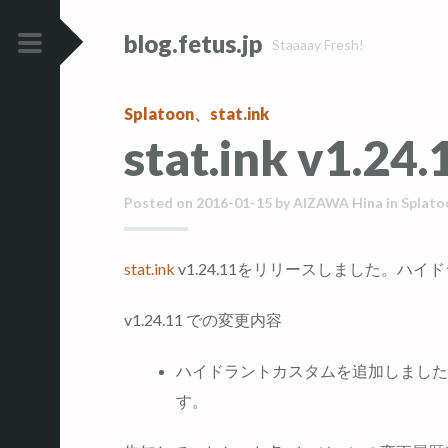
コ
コ
blog.fetus.jp
ン
ン
Staaaay Fresh!
テ
テ
メ
ン
ン
イ
Splatoon
、
stat.ink
ツ
ツ
ン
stat.ink v1.
へ
へ
メ
ス
ス
ニ
キ
キ
Posted on
2016-01-15
by
AIZAWA Hina
in
Splato
ュ
ッ
ッ
ー
プ
プ
stat.ink
v1.24.11をリリースしました。ハ
v1.24.11 での変更内容
ハイドラントカスタムを追加しました。
す。