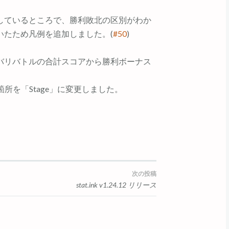
しているところで、勝利敗北の区別がわか
いたため凡例を追加しました。(
#50
)
バリバトルの合計スコアから勝利ボーナス
所を「Stage」に変更しました。
次の投稿
stat.ink v1.24.12 リリース