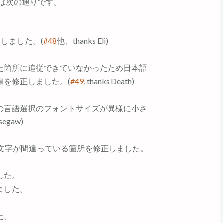
は次の通りです。
しました。(
#48
他、thanks Eli)
た箇所に追従できていなかったため日本語
題を修正しました。(
#49
, thanks Death)
の言語選択のフォントサイズが異様に小さ
egaw)
小文字が間違っている箇所を修正しました。
した。
ました。
た。