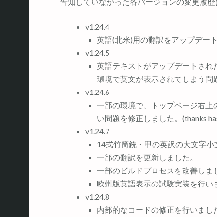
告知していなかった各バージョンの変更履歴
v1.24.4
英語(北米)用の翻訳をアップデート
v1.24.5
英語テキストがアップデートされ
環境で英文が表示されてしまう問
v1.24.6
一部の環境で、トップページ右上
い問題を修正しました。(thanks has
v1.24.7
14式竹筒銃・甲の英訳の大文字
一部の翻訳を更新しました。
一部のビルドプロセスを改善しま
欧州版英語表示の試験実装を行い
v1.24.8
内部的なコードの修正を行いまし