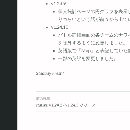
v1.24.9
個人統計ページの円グラフを表示
りづらいという話が前々から出て
v1.24.10
バトル詳細画面の各チームのナワ
を除外するように変更しました。
英語版で「Map」と表記していた箇
一部の英訳を変更しました。
Staaaay Fresh!
前の投稿
投
stat.ink v1.24.2 / v1.24.3 リリース
稿