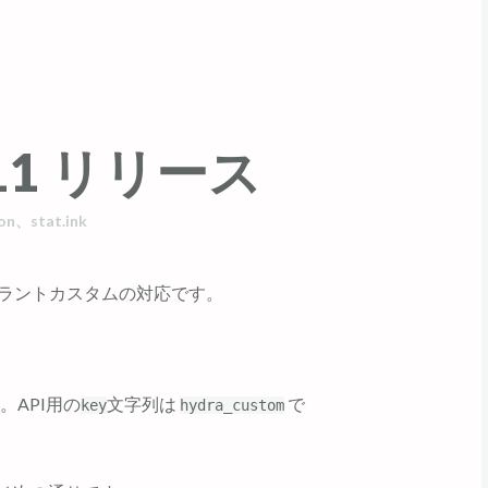
24.11 リリース
on
、
stat.ink
イドラントカスタムの対応です。
API用の
文字列は
で
key
hydra_custom